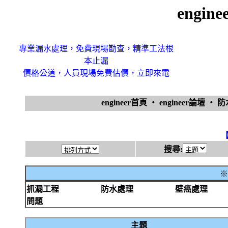
engi
專業漏水處理，免費現場勘查，精準工法根
本止漏
價格公道，人員現場免費估價，立即來電
engineer首頁
‧
engineer論壇
‧
防
搜尋:
※
抓漏工程
防水處理
壁癌處理
問題
主題