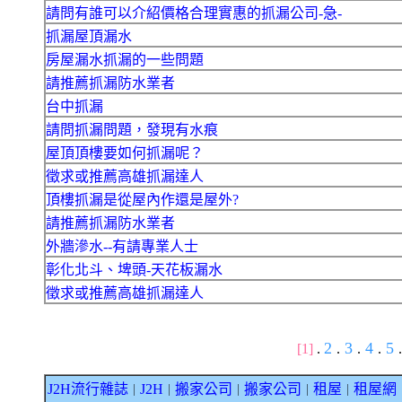
請問有誰可以介紹價格合理實惠的抓漏公司-急-
抓漏屋頂漏水
房屋漏水抓漏的一些問題
請推薦抓漏防水業者
台中抓漏
請問抓漏問題，發現有水痕
屋頂頂樓要如何抓漏呢？
徵求或推薦高雄抓漏達人
頂樓抓漏是從屋內作還是屋外?
請推薦抓漏防水業者
外牆滲水--有請專業人士
彰化北斗、埤頭-天花板漏水
徵求或推薦高雄抓漏達人
2
3
4
5
[1]
.
.
.
.
.
J2H流行雜誌
J2H
搬家公司
搬家公司
租屋
租屋網
｜
｜
｜
｜
｜