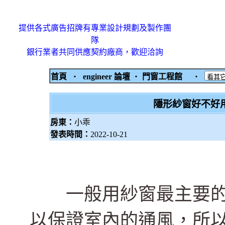
提供各式廣告招牌有專業設計規劃及製作團
隊
銀行業者共同供應契約廠商，歡迎洽詢
首頁
‧
engineer 論壇
‧
門窗工程館
‧
隱形紗窗好不好
房東：
小乖
發表時間：
2022-10-21
一般用紗窗最主要的
以保證室內的通風，所