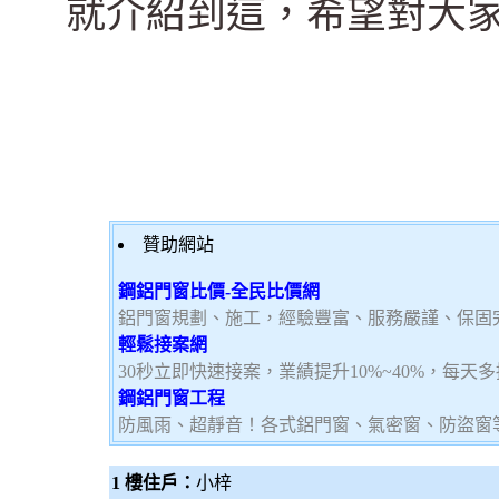
就介紹到這，希望對大
贊助網站
鋼鋁門窗比價-全民比價網
鋁門窗規劃、施工，經驗豐富、服務嚴謹、保固
輕鬆接案網
30秒立即快速接案，業績提升10%~40%，每天
鋼鋁門窗工程
防風雨、超靜音！各式鋁門窗、氣密窗、防盜窗
1 樓住戶：
小梓