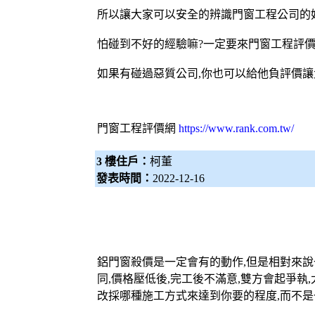
所以讓大家可以安全的辨識門窗工程公司的好
怕碰到不好的經驗嘛?一定要來門窗工程評價
如果有碰過惡質公司,你也可以給他負評價讓
門窗工程評價網
https://www.rank.com.tw/
3 樓住戶：
柯董
發表時間：
2022-12-16
鋁門窗
殺價是一定會有的動作,但是相對來說
同,價格壓低後,完工後不滿意,雙方會起爭執
改採哪種施工方式來達到你要的程度,而不是