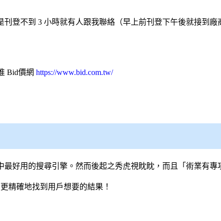
刊登不到 3 小時就有人跟我聯絡（早上前刊登下午後就接到
推
Bid價網
https://www.bid.com.tw/
心中最好用的
搜尋引擎
。然而後起之秀虎視眈眈，而且「術業有專
速、更精確地找到用戶想要的結果！