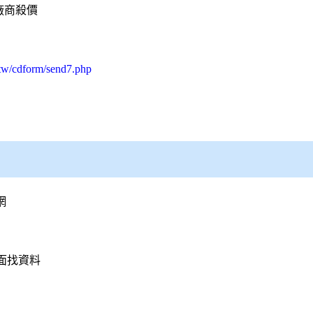
廠商殺價
.tw/cdform/send7.php
網
面找資料