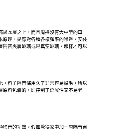
過20層之上，而且周邊沒有大中型的車
本原理，是應對各種各樣頻率的噪聲，安裝
三層隔音夾層玻璃或是真空玻璃，那樣才可以
化，料子隔音條用久了非常容易掉毛，所以
層原料包囊的，即控制了延展性又不易老
通噪音的功效。假如覺得家中加一層隔音窗