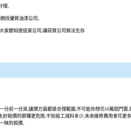
壞,
網找優質油漆公司,
大家都知道這家公司,讓惡質公司無法生存
一分前一分貨,議價方面都是合理範圍,不可能你想花10萬
鋁門窗
,太好殺價的那種更危險,不知偷工減料多少,未來維修費用會花更多
一昧的殺價.