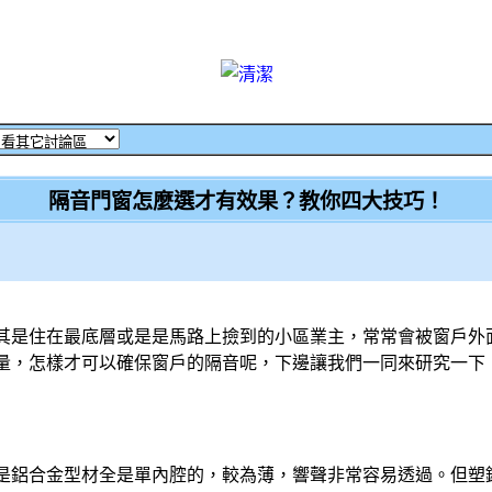
隔音門窗怎麼選才有效果？教你四大技巧！
其是住在最底層或是是馬路上撿到的小區業主，常常會被窗戶外
量，怎樣才可以確保窗戶的隔音呢，下邊讓我們一同來研究一下
是鋁合金型材全是單內腔的，較為薄，響聲非常容易透過。但塑