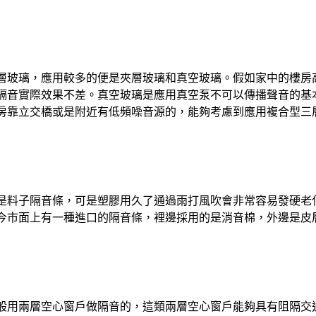
層玻璃，應用較多的便是夾層玻璃和真空玻璃。假如家中的樓房高
隔音實際效果不差。真空玻璃是應用真空泵不可以傳播聲音的基
的樓房靠立交橋或是附近有低頻噪音源的，能夠考慮到應用複合型
是料子隔音條，可是塑膠用久了通過雨打風吹會非常容易發硬老
今市面上有一種進口的隔音條，裡邊採用的是消音棉，外邊是皮
般用兩層空心窗戶做隔音的，這類兩層空心窗戶能夠具有阻隔交