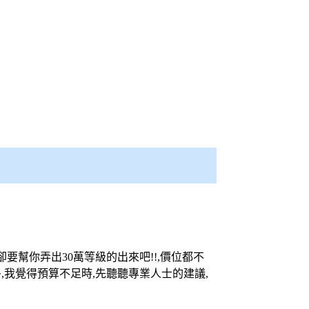
,卻要幫你弄出30萬等級的出來吧!!,價位都不
,我覺得預算不足時,先聽聽專業人士的建議,