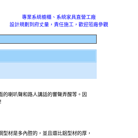
專業系統櫥櫃、系統家具直營工廠
設計規劃到府丈量，責任施工，歡迎蒞廠參觀
面的喇叭聲和路人講話的響聲弄醒等。因
！
鋼型材是多內腔的，並且還比鋁型材的厚，