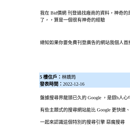
我在
Bid價網
刊登過找廠商的資料，神奇的是
了，，算是一個很有神奇的經驗
總知如果你要免費刊登廣告的網站我個人首
5 樓住戶：
林嬌筠
發表時間：
2022-12-16
盤據搜尋界龍頭已久的 Google ，是釵h人
有些主題式的搜尋網站能比 Google 更快
一起來認識這個特別的
搜尋引擎
惡魔搜尋