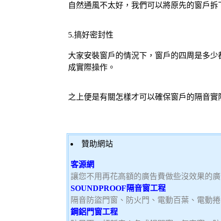
自然通風不太好，我們可以將原先的窗戶拆
5.搞好密封性
大家安裝窗戶的情況下，窗戶的四周是多少
成實際操作。
之上便是有關怎樣才可以確保窗戶的隔音實
贊助網站
客源網
讓您不用再花高額的廣告費做些沒效果的廣
SOUNDPROOF隔音窗工程
隔音防盜門窗、防火門、電動百葉、電動捲
鋼鋁門窗工程