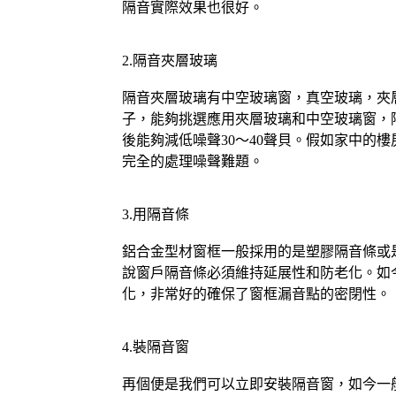
隔音實際效果也很好。
2.隔音夾層玻璃
隔音夾層玻璃有中空玻璃窗，真空玻璃，夾
子，能夠挑選應用夾層玻璃和中空玻璃窗，
後能夠減低噪聲30～40聲貝。假如家中
完全的處理噪聲難題。
3.用隔音條
鋁合金型材窗框一般採用的是塑膠隔音條或
說窗戶隔音條必須維持延展性和防老化。如
化，非常好的確保了窗框漏音點的密閉性。
4.裝隔音窗
再個便是我們可以立即安裝隔音窗，如今一