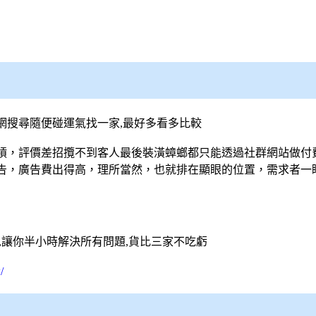
網搜尋隨便碰運氣找一家,最好多看多比較
槓，評價差招攬不到客人最後裝潢蟑螂都只能透過社群網站做付
告，廣告費出得高，理所當然，也就排在顯眼的位置，需求者一
,讓你半小時解決所有問題,貨比三家不吃虧
/