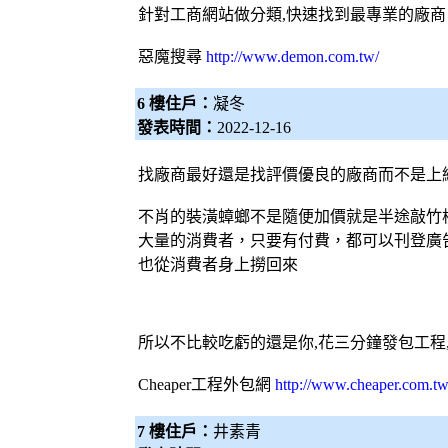
針對工商網站做分類,快速找到最專業的廠商
惡魔搜尋
http://www.demon.com.tw/
6 樓住戶：
凝冬
發表時間：
2022-12-16
找廠商最好還是找評價優良的廠商而不是上
不肖的裝潢蟑螂不是隨便加價就是半途敲竹
大量的消費者，只要有付費，都可以刊登廣
也從消費者身上撈回來
所以不比較吃虧的還是你,花三分鐘發包工程
Cheaper工程
外包網
http://www.cheaper.com.tw
7 樓住戶：
井素青