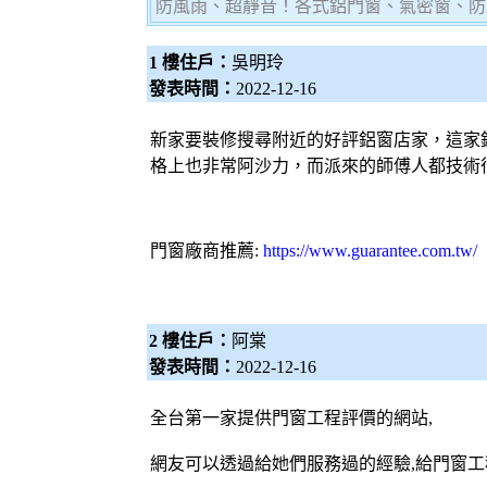
防風雨、超靜音！各式鋁門窗、氣密窗、防
1 樓住戶：
吳明玲
發表時間：
2022-12-16
新家要裝修搜尋附近的好評鋁窗店家，這家
格上也非常阿沙力，而派來的師傅人都技術
門窗廠商推薦:
https://www.guarantee.com.tw/
2 樓住戶：
阿棠
發表時間：
2022-12-16
全台第一家提供門窗工程評價的網站,
網友可以透過給她們服務過的經驗,給門窗工