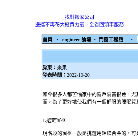
找對搬家公司
搬運不再花大錢費力氣，全省回頭車服務
首頁
‧
engineer 論壇
‧
門窗工程館
‧
房東：
米果
發表時間：
2022-10-20
如今很多人都苦惱家中的窗戶隔音很差，尤
而，為了更好地使我們有一個舒服的睡眠質
1.選定窗框
現階段的窗框一般是挑選用鋁鎂合金的，可