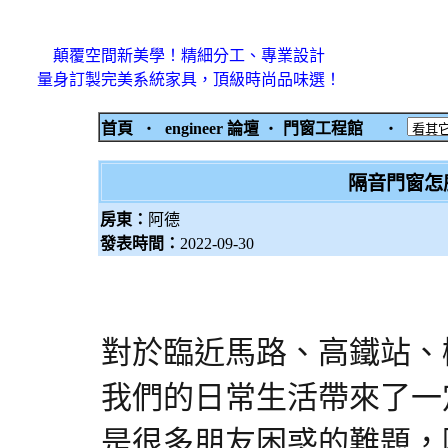
顛覆空間新美學！精細分工、專業設計
量身訂製完美系統家具，頂級時尚品味選！
首頁
‧
engineer 論壇
‧
門窗工程館
‧
隔音門窗怎
房東：
阿德
發表時間：
2022-09-30
對於臨近馬路、高鐵站、
我們的日常生活帶來了一
是很多朋友困惑的難題，