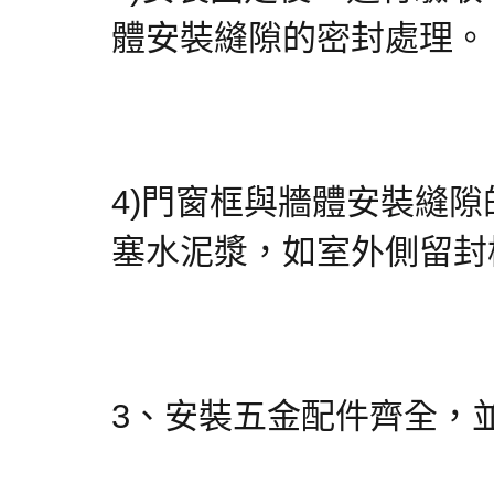
體安裝縫隙的密封處理。
4)門窗框與牆體安裝縫
塞水泥漿，如室外側留封
3、安裝五金配件齊全，