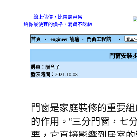
線上估價，比價最容易
給你最便宜的價格，消費不吃虧
首頁
‧
engineer 論壇
‧
門窗工程館
‧
門窗安裝
房東：
貓盒子
發表時間：
2021-10-08
門窗是家庭裝修的重要組
的作用。“三分門窗，七
要，它直接影響到居室的