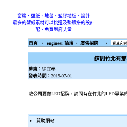
窗簾、壁紙、地毯、塑膠地板、設計
最多的壁紙素材可以挑選及整體搭的設計
配、免費到府丈量
首頁
‧
engineer 論壇
‧
廣告招牌
‧
請問竹北有那
房東：
徐宜奉
發表時間：
2015-07-01
敝公司要做LED招牌，請問有在竹北的LED專業
贊助網站