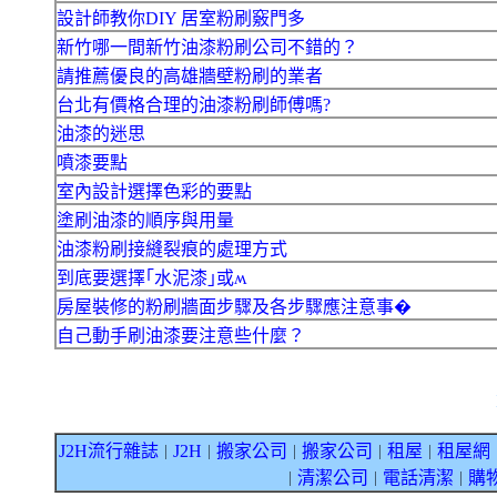
設計師教你DIY 居室粉刷竅門多
新竹哪一間新竹油漆粉刷公司不錯的？
請推薦優良的高雄牆壁粉刷的業者
台北有價格合理的油漆粉刷師傅嗎?
油漆的迷思
噴漆要點
室內設計選擇色彩的要點
塗刷油漆的順序與用量
油漆粉刷接縫裂痕的處理方式
到底要選擇｢水泥漆｣或ʍ
房屋裝修的粉刷牆面步驟及各步驟應注意事�
自己動手刷油漆要注意些什麼？
J2H流行雜誌
J2H
搬家公司
搬家公司
租屋
租屋網
｜
｜
｜
｜
｜
清潔公司
電話清潔
購
｜
｜
｜