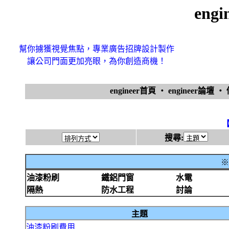
eng
幫你擄獲視覺焦點，專業廣告招牌設計製作
讓公司門面更加亮眼，為你創造商機！
engineer首頁
‧
engineer論壇
‧
搜尋:
※
油漆粉刷
鐵鋁門窗
水電
隔熱
防水工程
討論
主題
油漆粉刷費用