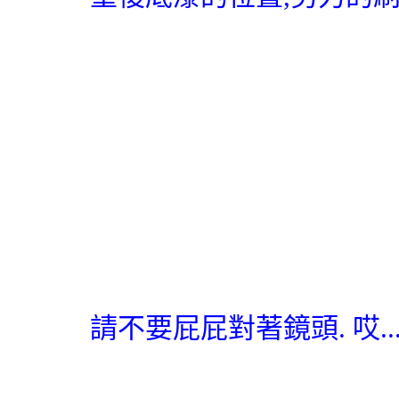
請不要屁屁對著鏡頭. 哎..