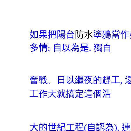
如果把陽台
防水
塗鴉當作
多情
;
自以為是.
獨自
奮戰、日以繼夜的趕工, 
工作天就搞定這個
浩
大的世紀工程(自認為), 