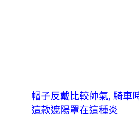
帽子反戴比較帥氣
,
騎車
這款遮陽罩在這種炎