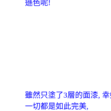
遜色呢
!
雖然只塗了
3
層的面漆
,
幸
一切都是如此完美
,