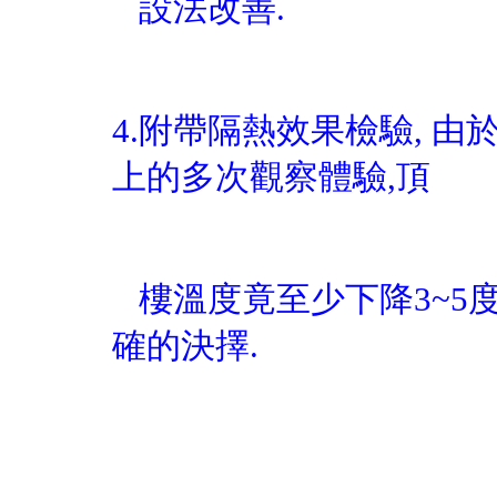
設
法
改善.
4.附帶隔熱效果檢驗, 由
上的多次觀察體驗,
頂
樓溫度竟至少下降3~5度
確的決擇.