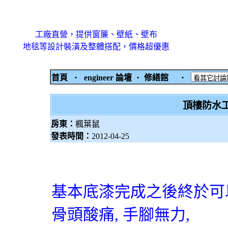
工廠直營，提供窗簾、壁紙、壁布
地毯等設計裝潢及整體搭配，價格超優惠
首頁
‧
engineer 論壇
‧
修繕館
‧
頂樓防水工程
房東：
楓葉鼠
發表時間：
2012-04-25
基本底漆完成之後終於可
骨頭酸痛
,
手腳無力
,