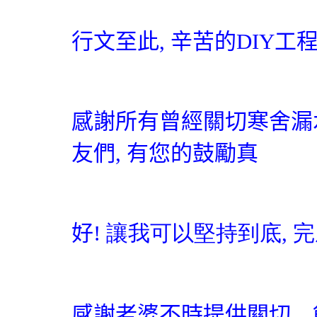
行文至此
,
辛苦的
DIY
工
感謝所有曾經關切寒舍漏
友們
,
有您的鼓勵真
好
! 讓我可以堅持到底, 
感謝老婆不時提供關切
、