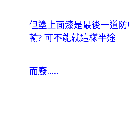
但塗上面漆是最後一道防
輸
? 可
不能就這樣半途
而
廢
.....