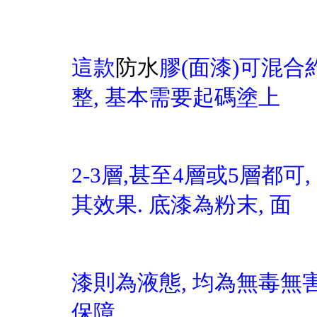
這款
防水
膠
(
面漆
)
可混合
整
,
基本需要起碼塗上
2-3
層
,
甚至
4
層或
5
層都可
,
其效果
.
底漆為粉末
,
面
漆則為液態
,
均為無毒無
保障
.