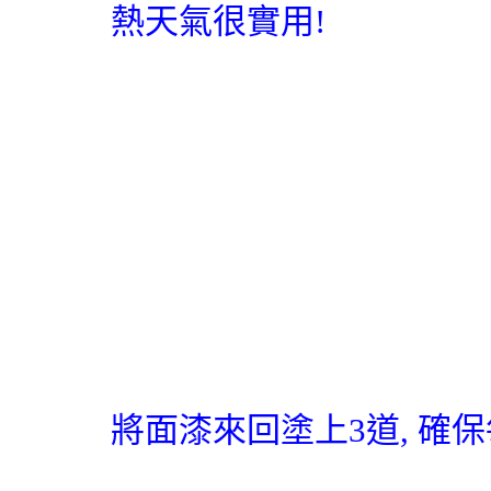
熱天氣很實用
!
將面漆來回塗上
3
道, 確