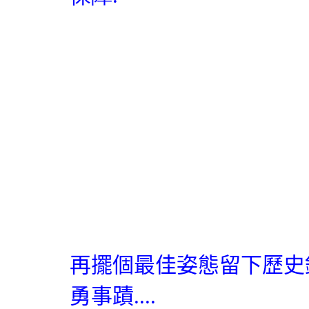
再擺個最佳姿態留下歷史
勇事蹟
....