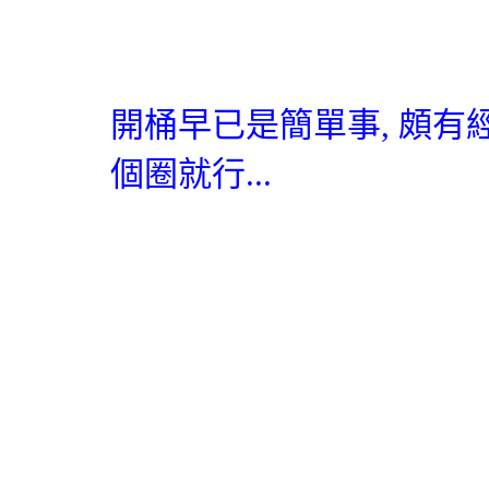
開桶早已是簡單事
,
頗有
個圈就行
...