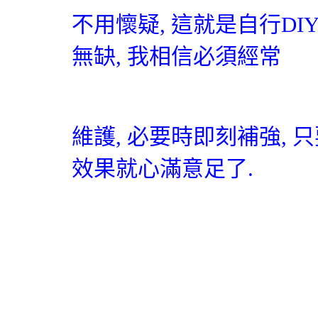
不用懷疑
,
這就是自行
DI
無缺
,
我相信必須
經常
維護
,
必要時即刻補強
,
只
效果就心滿意足了.