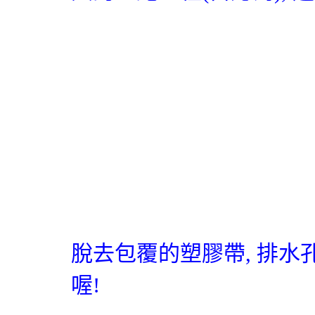
脫去包覆的塑膠帶
,
排水
喔
!