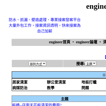
engi
防水、抓漏、壁癌處理、專業接案發案平台
大量外包工作，接案資訊透明，快來接案為
自己加薪
engineer首頁
‧
engineer論壇
‧
搜尋:
※
居家清潔
辦公室清潔
地板打蠟
病媒防治
教學
問題
主題
板橋--店面天花板清潔的費用?