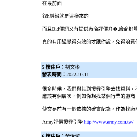
在最前面
釵h糾紛就是這樣來的
而且
Bid價網
又有提供廠商評價弁�,廠商好
真的有用過覺得有效的才跟你說，免得浪費
5 樓住戶：
劉文彬
發表時間：
2022-10-11
很多時候，我們與其到
搜尋引擎
去找資料，
應該有個層次，例如你想找某個行業的廠商，
使交易前有一個依據的確實紀錄，作為找廠
Army評價
搜尋引擎
http://www.army.com.tw/
6 樓住戶：
榮怡潔