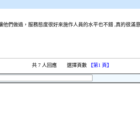
他們做過，服務態度很好來施作人員的水平也不錯 ,真的很滿意
共 7 人回應 選擇頁數
【第1 頁】