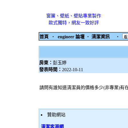
窗簾、壁紙、壁貼專業製作
款式獨特，網友一致好評
首頁
‧
engineer 論壇
‧
清潔資訊
‧
房東：
彭玉婷
發表時間：
2022-10-11
請問有誰知道清潔員的價格多少(非專業)有
贊助網站
清潔客源網