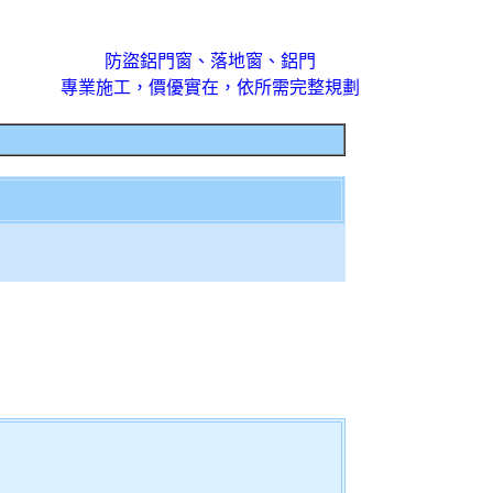
防盜鋁門窗、落地窗、鋁門
專業施工，價優實在，依所需完整規劃