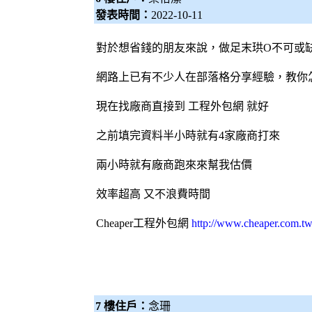
發表時間：
2022-10-11
對於想省錢的朋友來說，做足末珙O不可或
網路上已有不少人在部落格分享經驗，教你
現在找廠商直接到 工程
外包網
就好
之前填完資料半小時就有4家廠商打來
兩小時就有廠商跑來來幫我估價
效率超高 又不浪費時間
Cheaper工程
外包網
http://www.cheaper.com.tw
7 樓住戶：
念珊