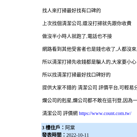
找人來打掃最好找有口碑的
上次找個清潔公司,還沒打掃就先跟你收費
做沒半小時人就跑了,電話也不接
網路看到其他受害者也是錢也收了,人都沒來
所以清潔打掃先收錢都是騙人的,大家要小心
所以找清潔打掃最好找口碑好的
提供大家不錯的
清潔公司
評價平台,可輕易
爛公司的剋星,爛公司都不敢在這刊登,因為
清潔公司
評價網
https://www.count.com.tw/
3 樓住戶：
阿棠
發表時間：
2022-10-11