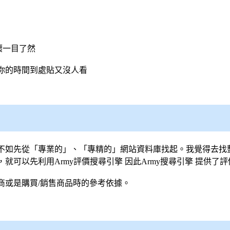
壞一目了然
你的時間到處貼又沒人看
不如先從「專業的」、「專精的」網站資料庫找起。我覺得去找
就可以先利用Army評價
搜尋引擎
因此Army
搜尋引擎
提供了評
商或是購買/銷售商品時的參考依據。