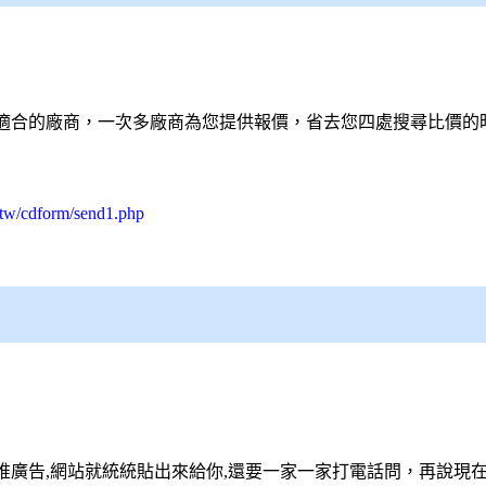
適合的廠商，一次多廠商為您提供報價，省去您四處搜尋比價的
.tw/cdform/send1.php
廣告,網站就統統貼出來給你,還要一家一家打電話問，再說現在