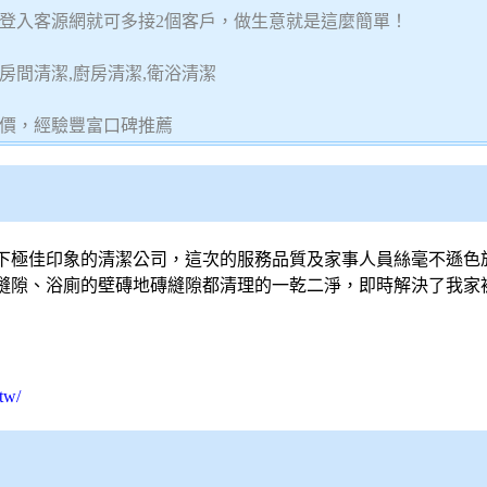
天登入客源網就可多接2個客戶，做生意就是這麼簡單！
,房間清潔,廚房清潔,衛浴清潔
價，經驗豐富口碑推薦
下極佳印象的
清潔公司
，這次的服務品質及家事人員絲毫不遜色
縫隙、浴廁的壁磚地磚縫隙都清理的一乾二淨，即時解決了我家被
tw/