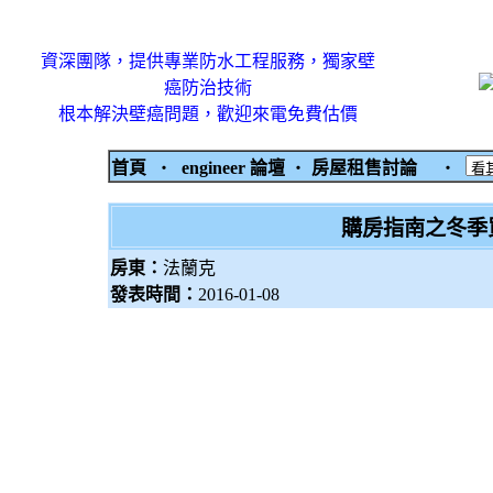
資深團隊，提供專業防水工程服務，獨家壁
癌防治技術
根本解決壁癌問題，歡迎來電免費估價
首頁
‧
engineer 論壇
‧
房屋租售討論
‧
購房指南之冬季
房東：
法蘭克
發表時間：
2016-01-08