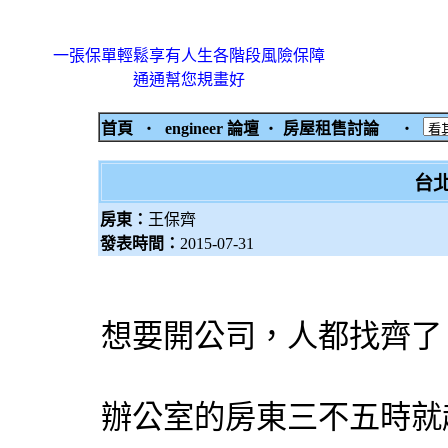
一張保單輕鬆享有人生各階段風險保障
通通幫您規畫好
首頁
‧
engineer 論壇
‧
房屋租售討論
‧
台
房東：
王保齊
發表時間：
2015-07-31
想要開公司，人都找齊了
辦公室的房東三不五時就