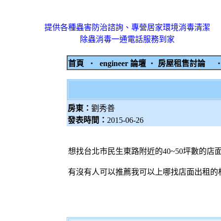
提供各種蟲害防治諮詢、專營居家環境消毒清潔
除蟲消毒一通電話服務到家
首頁
‧
engineer 論壇
‧
房屋租售討論
房東：
劉秀善
發表時間：
2015-06-26
想找台北市民生東路附近的40~50坪數的店
有沒有人可以推薦我可以上哪找店面出租的相關