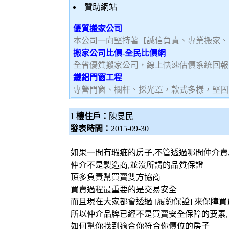
贊助網站
優質搬家公司
本公司一向堅持著【誠信負責、專業搬家、
搬家公司比價-全民比價網
全省優質搬家公司，線上快速估價系統回報
鐵鋁門窗工程
專營門窗、欄杆、採光罩，款式多樣，堅固
1 樓住戶：
陳旻民
發表時間：
2015-09-30
如果一間有瑕疵的房子,不管透過哪間仲介賣
仲介不是製造商,並沒所謂的品質保證
頂多負責幫買賣雙方協商
買賣過程最重要的是交易安全
而且現在大家都會透過 [履約保證] 來保障
所以仲介品牌已經不是買賣安全保障的要素,
如何幫你找到適合你符合你價位的房子