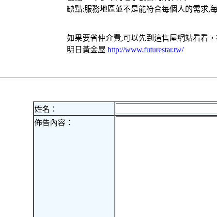
缺點:服務地區並不是能符合每個人的需求,
如果要省仲介費,可以先到這
售屋網
站看看，
明日黃金屋
http://www.futurestar.tw/
姓名：
佈告內容：