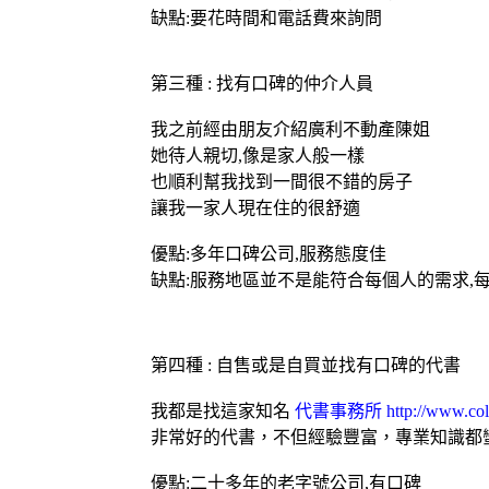
缺點:要花時間和電話費來詢問
第三種 : 找有口碑的仲介人員
我之前經由朋友介紹
廣利不動產
陳姐
她待人親切,像是家人般一樣
也順利幫我找到一間很不錯的房子
讓我一家人現在住的很舒適
優點:多年口碑公司,服務態度佳
缺點:服務地區並不是能符合每個人的需求,
第四種 : 自售或是自買並找有口碑的代書
我都是找這家知名
代書事務所
http://www.col
非常好的代書，不但經驗豐富，專業知識都
優點:二十多年的老字號公司,有口碑