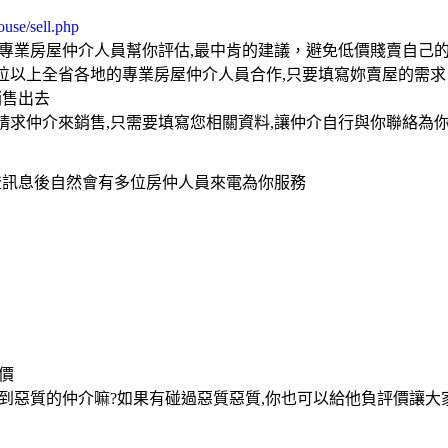
use/sell.php
家專業房屋仲介人員幫你評估,最中肯的建議，避免低價賤賣自己
0位以上全省各地的專業房屋仲介人員合作,只要填寫妳賣屋的需
銷售出去
請求仲介來銷售,只需要填寫您相關資料,讓仲介自行與你聯絡為
登訊息後自然會有多位房仲人員來電為你服務
價
到惡質的仲介嘛?如果有碰過惡質惡質,你也可以給他負評價讓大