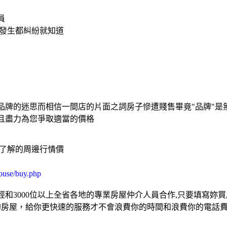
員
屋發生都糾紛就知道
品牌的迷思而相信一間店的片面之詞房子慘遭賤售畢竟"品牌"是
且盡力為您爭取適當的價格
的了解的周邊行情價
ouse/buy.php
和3000位以上全省各地的專業房屋仲介人員合作,只要填寫妳
的房屋，給你更快速的服務才不會浪費你的時間和浪費你的電話費