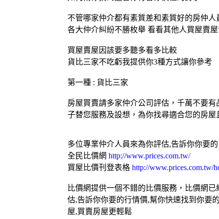
不管哪家仲介都有素質差和素質好的房仲人
各大仲介糾紛不勝枚舉 看看其他人買屋賣
買屋賣屋因該要多聽多看多比較
貨比三家不吃虧我提供你3種方式讓你參考
第一種 : 貨比三家
房屋買賣請多家仲介公司評估，千萬不要有
子替您服務及設想，為你找尋適合您的房屋
多位專業仲介人員來為你評估,告訴你你要
全民比價網
http://www.prices.com.tw/
買屋比價刊登表格
http://www.prices.com.tw/h
比價網提供一個不錯的比價服務，比價網已經
估,告訴你你要的行情價,幫你快速找到你要
屋,買賣房屋更輕鬆