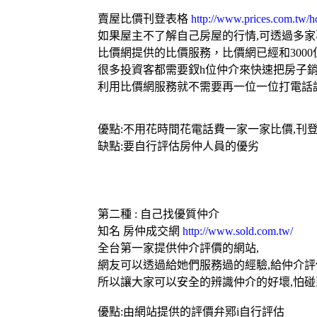
賣屋比價刊登表格
http://www.prices.com.tw/ho
如果屋主不了解自己房屋的行情,可透過多
比價網提供的比價服務，比價網已經和300
很多投資客都需要釵h位仲介來快速把房子
利用比價網服務就不需要再一位一位打電話
優點:不用花時間花電話費一家一家比價,刊
缺點:要自行評估房仲人員的優劣
第二種 : 自己找優質仲介
知名
房仲成交網
http://www.sold.com.tw/
全台第一家提供仲介評價的網站,
網友可以透過給她們服務過的經驗,給仲介評
所以讓大家可以安全的辨識仲介的好壞,怕碰
優點:由網站提供的評價弁鄍i自行評估