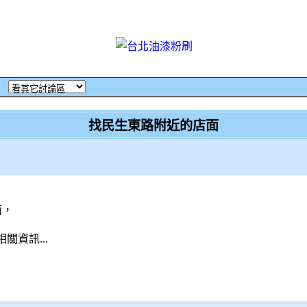
‧
找民生東路附近的店面
面，
資訊...