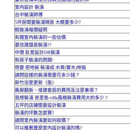
室內設計 裝潢
台中裝潢師傅
5坪房間要裝潢隔音 大概要多少?
輕裝潢報價疑問
有關室內裝潢的一些估價
要改建還是裝潢??
中壢 臥室設計OR裝潢
新房子裝潢的問題/
想要 把地板 裝潢成 木質(實木)地板
請問這樣的裝潢需要花多少錢？
新竹浴室更新（急）
舊屋翻新、增建套房的費用及注意事項？
我想裝潢 峇里島-villa風格裝潢費用大約多少 ?
五坪的店鋪需要設計裝潢
裝潢的坪數怎麼算?
請問室內裝潢要如何殺價？
可以推薦豐原室內設計裝潢的嗎?