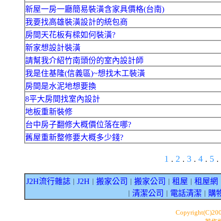
新屋一房一廳簡易裝潢含家具價格(台南)
我要找高雄裝潢設計的統包商
房間天花板有樑如何裝潢?
新家想設計裝潢
請幫我介紹竹南頭份的室內設計師
我是住基隆(信義區)~想找木工裝潢
房間是水泥地想要換
8平大房間找室內設計
地板重新裝修
台中房子翻修大概價位落在哪?
舊屋重新整修要大概多少錢?
1
2
3
4
5
.
.
.
.
.
J2H流行雜誌
J2H
搬家公司
搬家公司
租屋
租屋網
｜
｜
｜
｜
｜
清潔公司
電話清潔
購
｜
｜
｜
Copyright(C)20