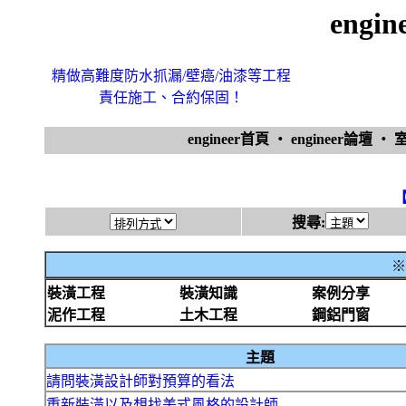
engi
精做高難度防水抓漏/壁癌/油漆等工程
責任施工、合約保固！
engineer首頁
‧
engineer論壇
‧
搜尋:
※
裝潢工程
裝潢知識
案例分享
泥作工程
土木工程
鋼鋁門窗
主題
請問裝潢設計師對預算的看法
重新裝潢以及想找美式風格的設計師