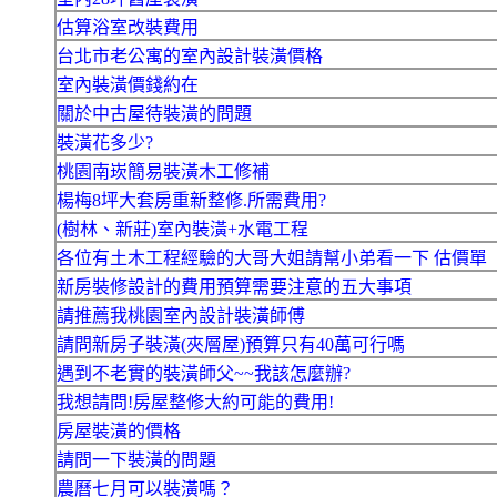
估算浴室改裝費用
台北市老公寓的室內設計裝潢價格
室內裝潢價錢約在
關於中古屋待裝潢的問題
裝潢花多少?
桃園南崁簡易裝潢木工修補
楊梅8坪大套房重新整修.所需費用?
(樹林、新莊)室內裝潢+水電工程
各位有土木工程經驗的大哥大姐請幫小弟看一下 估價單
新房裝修設計的費用預算需要注意的五大事項
請推薦我桃園室內設計裝潢師傅
請問新房子裝潢(夾層屋)預算只有40萬可行嗎
遇到不老實的裝潢師父~~我該怎麼辦?
我想請問!房屋整修大約可能的費用!
房屋裝潢的價格
請問一下裝潢的問題
農曆七月可以裝潢嗎？