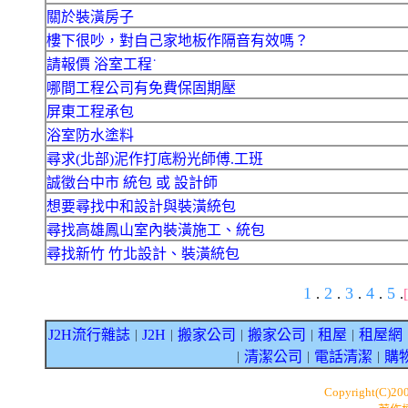
關於裝潢房子
樓下很吵，對自己家地板作隔音有效嗎？
請報價 浴室工程˙
哪間工程公司有免費保固期壓
屏東工程承包
浴室防水塗料
尋求(北部)泥作打底粉光師傅.工班
誠徵台中市 統包 或 設計師
想要尋找中和設計與裝潢統包
尋找高雄鳳山室內裝潢施工、統包
尋找新竹 竹北設計、裝潢統包
1
2
3
4
5
.
.
.
.
.
J2H流行雜誌
J2H
搬家公司
搬家公司
租屋
租屋網
｜
｜
｜
｜
｜
清潔公司
電話清潔
購
｜
｜
｜
Copyright(C)20