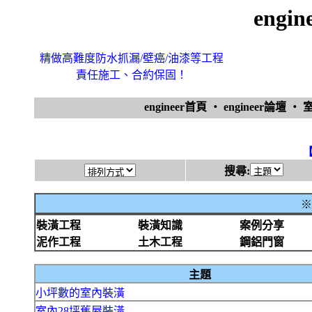
engi
精做高難度防水抓漏/壁癌/油漆等工程
責任施工、合約保固！
engineer首頁
‧
engineer論壇
‧
搜尋:
※
裝潢工程
裝潢知識
案例分享
泥作工程
土木工程
鋼鋁門窗
主題
小坪數的室內裝潢
室內28坪舊屋裝潢