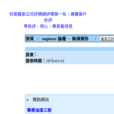
旺客搬家公司評價網評價第一名，廣獲客戶
好評
零負評，用心、專業看得見
首頁
‧
engineer 論壇
‧
裝潢資訊
‧
房東：
發表時間：
1970-01-01
贊助網站
專業油漆工程